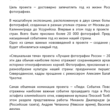
Цель проекта — достоверно запечатлеть год из жизни Ро
фотографиях.
В масштабную экспозицию, расположенную в двух самых боль
фотографий, созданных в разных уголках страны: от Москвы до
Калининграда до Уссурийска. Впервые в этом году в проекте
стран. Всего было прислано более 20 000 фотографий. Пред
насыщенный событиями год из жизни нашей страны.
Одно из самых важных нововведений в проекте — создание р
будет обновляться каждый год.
«Специальная тема» проекта «Лучшие фотографии России — 2
эти два обычая наиболее полно отражают сохранившееся арха
историко-этнографических корней. Фотографии, присланные в 
разнообразие культуры нашей страны: праздничное пиршес
Северодвинске, кадры прощания с режиссером Алексеем Бал
Чукотке.
Самая объемная номинация проекта — «Люди. События. Повс
отражены наиболее важные события прошедшего года в Росс
эстафета олимпийского огня, извержение вулкана Плоский Толб
этом разделе представлены работы Михаила Джапаридзе (аг
(Российская газета), Андрея Чепакина (Невское время), Васил
других.