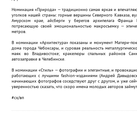
Номинация «Природа» — традиционно самая яркая и впечатляю
уголков нашей страны: горные вершины Северного Кавказа, в
Амурском крае, айсберги у берегов архипелага Франца 
потрясающую своей эмоциональностью макросъемку — эпиче
метров.
В номинации «Архитектура» показаны и монумент Матери-пок
дома города Чебоксары, и суровая реальность металлургическо
маяк во Владивостоке; кракелюры спальных районов Сан
автозаправке в Челябинске.
В номинации «Стиль» — фотографии и элегантные, и провокаци
работающих с лучшими fashion-изданиями (Андрей Давыдовск
начинающих фотографов соседствуют друг с другом, и уже сейч
уверенностью сказать, что скоро имена молодых авторов займу
#сх/вп