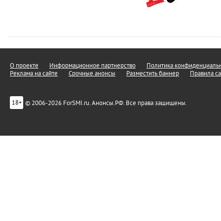
О проекте
Информационное партнерство
Политика конфиденциальн
Реклама на сайте
Срочные анонсы
Разместить баннер
Правила са
© 2006-2026 ForSMI.ru. Анонсы.РФ. Все права защищены.
18+