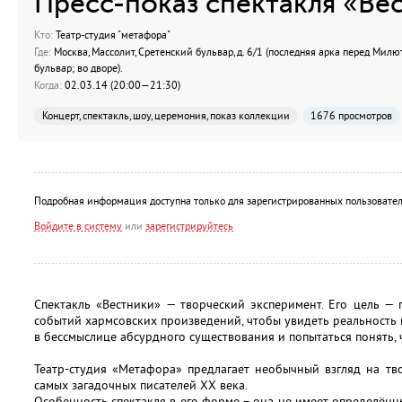
Пресс-показ спектакля «Ве
Кто:
Театр-студия "метафора"
Где:
Москва, Массолит, Сретенский бульвар, д. 6/1 (последняя арка перед Мил
бульвар; во дворе).
Когда:
02.03.14 (20:00—21:30)
Концерт, спектакль, шоу, церемония, показ коллекции
1676 просмотров
Подробная информация доступна только для зарегистрированных пользовател
Войдите в систему
или
зарегистрируйтесь
Спектакль «Вестники» — творческий эксперимент. Его цель —
событий хармсовских произведений, чтобы увидеть реальность 
в бессмыслице абсурдного существования и попытаться понять, ч
Театр-студия «Метафора» предлагает необычный взгляд на тв
самых загадочных писателей XX века.
Особенность спектакля в его форме – она не имеет определённ