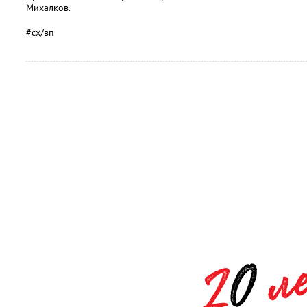
Михалков.
#сх/вп