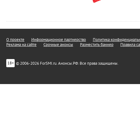
О проекте
Информационное партнерство
Политика конфиденциальн
Реклама на сайте
Срочные анонсы
Разместить баннер
Правила са
© 2006-2026 ForSMI.ru. Анонсы.РФ. Все права защищены.
18+