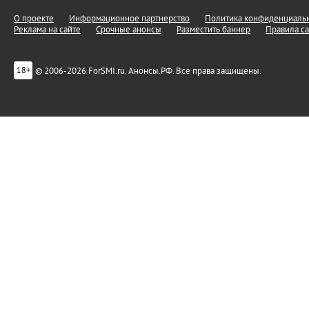
О проекте
Информационное партнерство
Политика конфиденциальн
Реклама на сайте
Срочные анонсы
Разместить баннер
Правила са
© 2006-2026 ForSMI.ru. Анонсы.РФ. Все права защищены.
18+