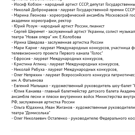
- Иосиф Кобзон - народный артист СССР, депутат Государствен
- Николай Добронравов - лауреат Государственной премии СССР 
- Марина Леонова - хореографический ансамбль Московской го
академии хореографии, ректор
- Юрий Розум - народный артист России, пианист
- Сергей Шеремет - заслуженный артист Украины, солист музыка
театра "Новая опера" им. Е.Колобова
- Ирина Шведова - заслуженная артистка России
- Мари Карне - лауреат Международных конкурсов, участница 
телевизионного проекта Первого канала "Голос"
- Ефросия - лауреат Международных конкурсов,
- Кристина Аглинц - лауреат Международных конкурсов,
- Николай Рябуха - лауреат Международных конкурсов,
- Олег Непряхин - лауреат Всероссийского конкурса патриотиче
им. А. Фатьянова
- Евгений Малышко - художественный руководитель шоу-балет "
- Юлия Канаева - главный балетмейстер детского балета Академ
ансамбля песни и пляски внутренних войск Министерства внутр
РФ, заслуженная артистка России
- Ольга Юдахина, Иван Жиганов - художественные руководители
театра "Домисолька"
- Олег Николаевич Остапенко - руководителю Федерального кос