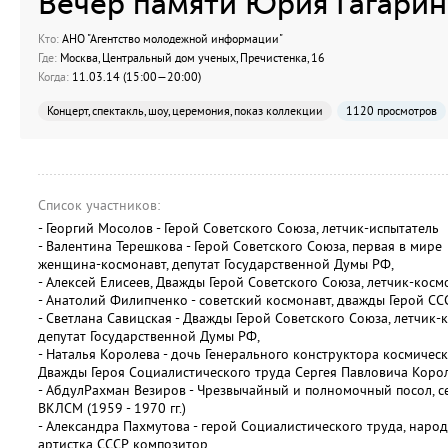
Вечер памяти Юрия Гагарин
Кто:
АНО "Агентство молодежной информации"
Где:
Москва, Центральный дом ученых, Пречистенка, 16
Когда:
11.03.14 (15:00—20:00)
Концерт, спектакль, шоу, церемония, показ коллекции
1120 просмотров
Список участников:
- Георгий Мосолов - Герой Советского Союза, летчик-испытатель
- Валентина Терешкова - Герой Советского Союза, первая в мире
женщина-космонавт, депутат Государственной Думы РФ,
- Алексей Елисеев, Дважды Герой Советского Союза, летчик-косм
- Анатолий Филипченко - советский космонавт, дважды Герой СС
- Светлана Савицская - Дважды Герой Советского Союза, летчик-
депутат Государственной Думы РФ,
- Наталья Королева - дочь Генерального конструктора космическ
Дважды Героя Социалистического труда Сергея Павловича Коро
- АбдулРахман Везиров - Чрезвычайный и полномочный посол, с
ВКЛСМ (1959 - 1970 гг.)
- Александра Пахмутова - герой Социалистического труда, наро
артистка СССР, композитор