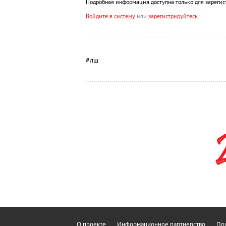
Подробная информация доступна только для зарегис
Войдите в систему
или
зарегистрируйтесь
#лш
О проекте
Информационное партнерство
Пол