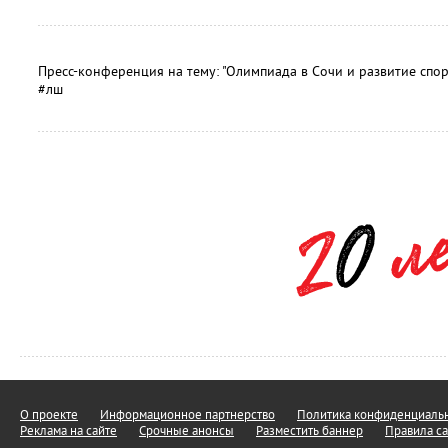
Пресс-конференция на тему: "Олимпиада в Сочи и развитие спорт
#лш
О проекте
Информационное партнерство
Политика конфиденциальн
Реклама на сайте
Срочные анонсы
Разместить баннер
Правила са