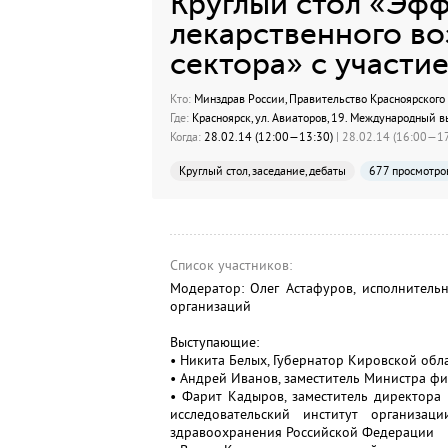
Круглый стол «Эф
лекарственного во
сектора» с участи
Кто:
Минздрав России, Правительство Красноярского
Где:
Красноярск, ул. Авиаторов, 19. Международный в
Когда:
28.02.14 (12:00—13:30)
| 28.02.14 (16:00—17
Круглый стол, заседание, дебаты
677 просмотро
Список участников:
Модератор: Олег Астафуров, исполнитель
организаций
Выступающие:
• Никита Белых, Губернатор Кировской обл
• Андрей Иванов, заместитель Министра ф
• Фарит Кадыров, заместитель директора
исследовательский институт организа
здравоохранения Российской Федерации