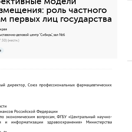
фективные модели
змещения: роль частного
ем первых лиц государства
 края
ыставочно-деловой центр "Сибирь", зал №6
:30) (местн.)
в
ный директор, Союз профессиональных фармацевтических
асти
инансов Российской Федерации
 по экономическим вопросам, ФГБУ «Центральный научно-
ции и информатизации здравоохранения» Министерства