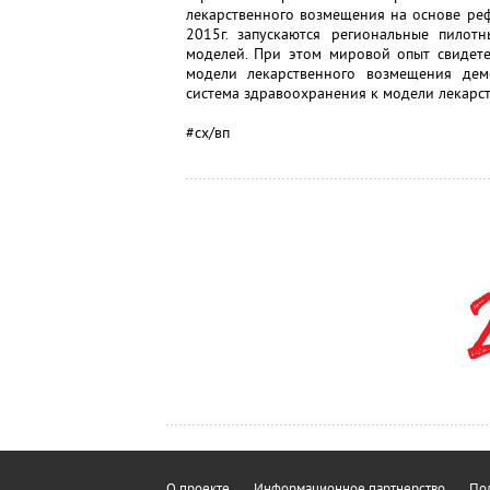
лекарственного возмещения на основе ре
2015г. запускаются региональные пилот
моделей. При этом мировой опыт свидете
модели лекарственного возмещения демо
система здравоохранения к модели лекарс
#сх/вп
О проекте
Информационное партнерство
Пол