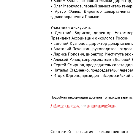
• Вадим Кукава, исполнительный директор,
• Олег Меркулов, первый заместитель гене
• Артур Фалек, Директор департамента
здравоохранения Польши
Участники дискуссии:
• Дмитрий Борисов, директор Некоммер
Президент Ассоциации онкологов России
• Евгений Кузнецов, директор департамент
• Анатолий Печенкин, руководитель отдела
• Лариса Попович, директор Института эк
• Алексей Репик, сопредседатель «Деловой
• Сергей Смирнов, председатель совета 
• Наталья Стадченко, председатель, Федер
• Игорь Юргенс, президент, Всероссийский
Подробная информация доступна только для зарегис
Войдите в систему
или
зарегистрируйтесь
Стратегией развития лекарственного