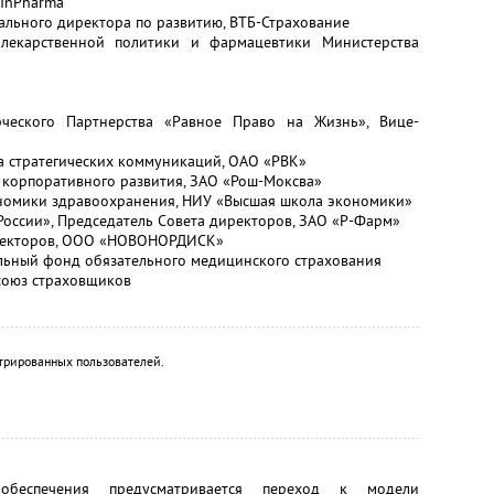
 InPharma
рального директора по развитию, ВТБ-Страхование
 лекарственной политики и фармацевтики Министерства
ческого Партнерства «Равное Право на Жизнь», Вице-
а стратегических коммуникаций, ОАО «РВК»
 корпоративного развития, ЗАО «Рош-Моксва»
ономики здравоохранения, НИУ «Высшая школа экономики»
 России», Председатель Совета директоров, ЗАО «Р-Фарм»
директоров, ООО «НОВОНОРДИСК»
альный фонд обязательного медицинского страхования
 союз страховщиков
трированных пользователей.
 обеспечения предусматривается переход к модели