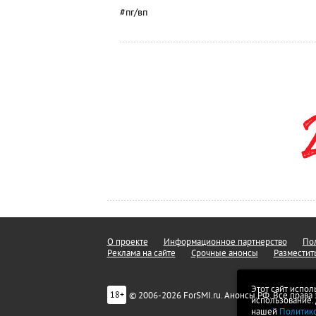
#пг/вп
О проекте
Информационное партнерство
Пол
Реклама на сайте
Срочные анонсы
Разместит
Этот сайт испол
© 2006-2026 ForSMI.ru. Анонсы.РФ. Все прав
18+
использование.
нашей
Политик