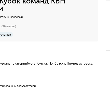
Кубок команд КВН
и
детей и молодежи
:00) (местн.)
осмотров
ургана, Екатеринбурга, Омска, Ноябрьска, Нижневартовска,
трированных пользователей.