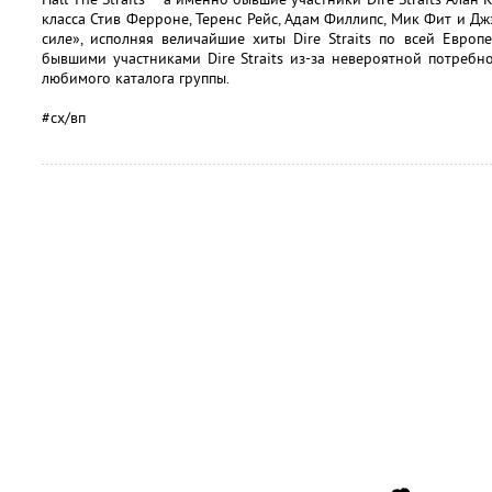
класса Стив Ферроне, Теренс Рейс, Адам Филлипс, Мик Фит и Д
силе», исполняя величайшие хиты Dire Straits по всей Европе
бывшими участниками Dire Straits из-за невероятной потребн
любимого каталога группы.
#сх/вп