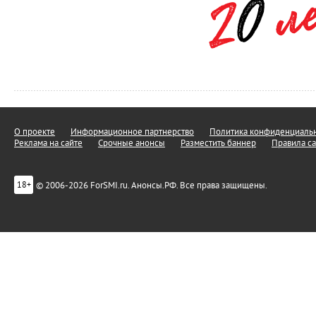
О проекте
Информационное партнерство
Политика конфиденциальн
Реклама на сайте
Срочные анонсы
Разместить баннер
Правила са
© 2006-2026 ForSMI.ru. Анонсы.РФ. Все права защищены.
18+