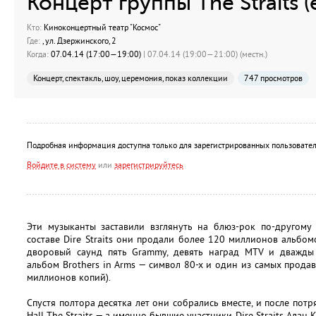
Концерт группы The Straits (e
Кто:
Киноконцертный театр "Космос"
Где:
, ул. Дзержинского, 2
Когда:
07.04.14 (17:00—19:00)
| 07.04.14 (19:00—21:00) (местн.)
Концерт, спектакль, шоу, церемония, показ коллекции
747 просмотров
Подробная информация доступна только для зарегистрированных пользовател
Войдите в систему
или
зарегистрируйтесь
Эти музыканты заставили взглянуть на блюз-рок по-другому
составе Dire Straits они продали более 120 миллионов альбом
дворовый саунд пять Grammy, девять наград MTV и дважды
альбом Brothers in Arms — символ 80-х и один из самых прода
миллионов копий).
Спустя полтора десятка лет они собрались вместе, и после потр
Hall The Straits — а именно бывшие участники Dire Straits Алан