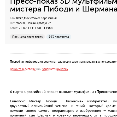
Пресс-показ 3D мультфиль
мистера Пибоди и Шерман
Кто:
Фокс, MovieMover, Каро фильм
Где:
Москва, Новый Арбат, д. 24
Когда:
26.02.14 (11:00—14:00)
Премьера, пресс-показ
993 просмотра
Подробная информация доступна только для зарегистрированных пользовател
Войдите в систему
или
зарегистрируйтесь
6 марта в российский прокат выходит мультфильм «Приключен
Синопсис: Мистер Пибоди — бизнесмен, изобретатель, уче
двукратный олимпийский чемпион и гений… который кроме в
помощи своего самого неординарного изобретения — маш
приемный сын Шерман мгновенно перемещаются в прошлое,