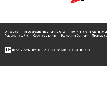
О проекте
Информационное партнерство
Политика конфиденциальн
Реклама на сайте
Срочные анонсы
Разместить баннер
Правила са
© 2006-2026 ForSMI.ru. Анонсы.РФ. Все права защищены.
18+