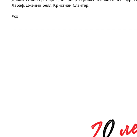
ЛаБаф, Джейми Белл, Кристиан Слэйтер.
#сх