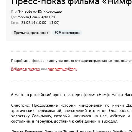
Пресс-показ фильма «Нимфо
Кто:
"Интерфакс - Юг" - Краснодар
Где:
Москва, Новый Арбат, 24
Когда:
25.02.14 (10:00—13:00)
Премьера, пресс-показ
929 просмотров
Подробная информация доступна только для зарегистрированных пользовател
Войдите в систему
или
зарегистрируйтесь
6 марта в российский прокат выходит фильм «Нимфоманка. Част
Синопсис: Продолжение истории нимфоманки по имени Дж
эротических переживаний, впечатлений и опытов. Она расск
холостяку Селигману, который наткнулся на нее, избитую и
состоянии, в переулке, доставил к себе домой и выходил.
Драма. Режиссер: Ларс фон Триер. В ролях: Шарлотта Генсбур, С