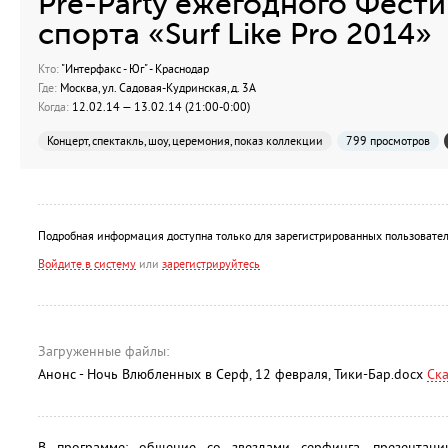
Pre-Party ежегодного Фести
спорта «Surf Like Pro 2014»
Кто:
"Интерфакс - Юг" - Краснодар
Где:
Москва, ул. Садовая-Кудринская, д. 3А
Когда:
12.02.14 — 13.02.14 (21:00-0:00)
Концерт, спектакль, шоу, церемония, показ коллекции
799 просмотров
Подробная информация доступна только для зарегистрированных пользовател
Войдите в систему
или
зарегистрируйтесь
Загруженные файлы:
Анонс - Ночь Влюбленных в Серф, 12 февраля, Тики-Бар.docx
Ск
В программе: общение со звездами серфинга, презентац