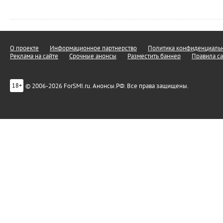
О проекте
Информационное партнерство
Политика конфиденциальн
Реклама на сайте
Срочные анонсы
Разместить баннер
Правила са
© 2006-2026 ForSMI.ru. Анонсы.РФ. Все права защищены.
18+