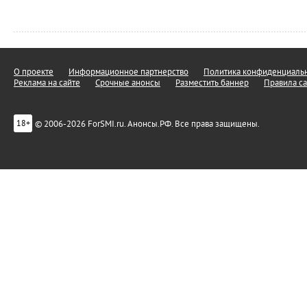
О проекте
Информационное партнерство
Политика конфиденциальн
Реклама на сайте
Срочные анонсы
Разместить баннер
Правила са
© 2006-2026 ForSMI.ru. Анонсы.РФ. Все права защищены.
18+