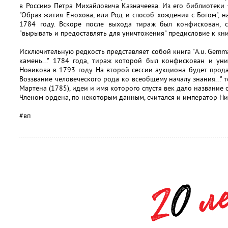
в России» Петра Михайловича Казначеева. Из его библиотеки
"Образ жития Енохова, или Род и способ хождения с Богом", 
1784 году. Вскоре после выхода тираж был конфискован, 
"вырывать и предоставлять для уничтожения" предисловие к кни
Исключительную редкость представляет собой книга "A.u. Gemm
камень..." 1784 года, тираж которой был конфискован и ун
Новикова в 1793 году. На второй сессии аукциона будет прода
Воззвание человеческого рода ко всеобщему началу знания..." 
Мартена (1785), идеи и имя которого спустя век дало название
Членом ордена, по некоторым данным, считался и император Ник
#вп