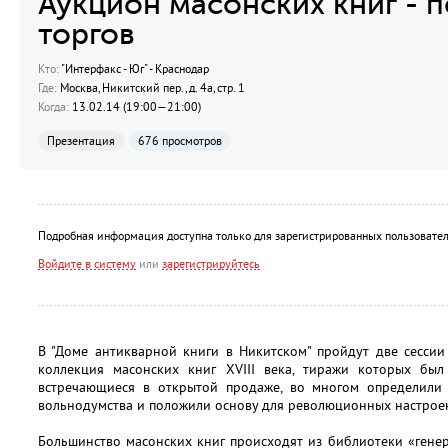
Аукцион масонских книг - п
торгов
Кто:
"Интерфакс - Юг" - Краснодар
Где:
Москва, Никитский пер., д. 4а, стр. 1
Когда:
13.02.14 (19:00—21:00)
Презентация
676 просмотров
Подробная информация доступна только для зарегистрированных пользовател
Войдите в систему
или
зарегистрируйтесь
В "Доме антикварной книги в Никитском" пройдут две сессии
коллекция масонских книг XVIII века, тиражи которых был
встречающиеся в открытой продаже, во многом определили 
вольнодумства и положили основу для революционных настроений
Большинство масонских книг происходят из библиотеки «гене