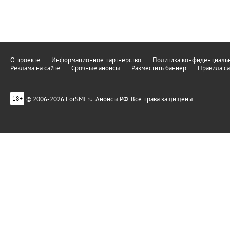
О проекте
Информационное партнерство
Политика конфиденциальн
Реклама на сайте
Срочные анонсы
Разместить баннер
Правила са
© 2006-2026 ForSMI.ru. Анонсы.РФ. Все права защищены.
18+