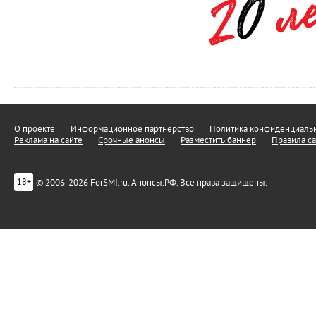
О проекте
Информационное партнерство
Политика конфиденциальн
Реклама на сайте
Срочные анонсы
Разместить баннер
Правила са
© 2006-2026 ForSMI.ru. Анонсы.РФ. Все права защищены.
18+