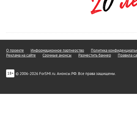
О проекте
Информационное партнерство
Политика конфиденциальн
Реклама на сайте
Срочные анонсы
Разместить баннер
Правила са
© 2006-2026 ForSMI.ru. Анонсы.РФ. Все права защищены.
18+