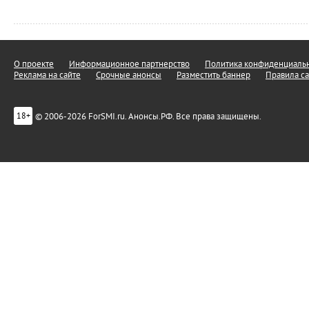
О проекте
Информационное партнерство
Политика конфиденциальн
Реклама на сайте
Срочные анонсы
Разместить баннер
Правила са
© 2006-2026 ForSMI.ru. Анонсы.РФ. Все права защищены.
18+