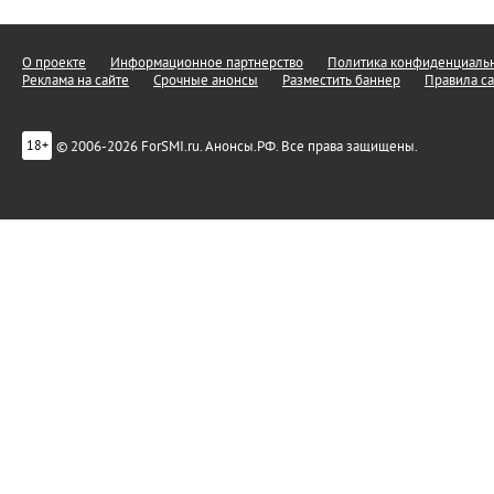
О проекте
Информационное партнерство
Политика конфиденциальн
Реклама на сайте
Срочные анонсы
Разместить баннер
Правила са
© 2006-2026 ForSMI.ru. Анонсы.РФ. Все права защищены.
18+