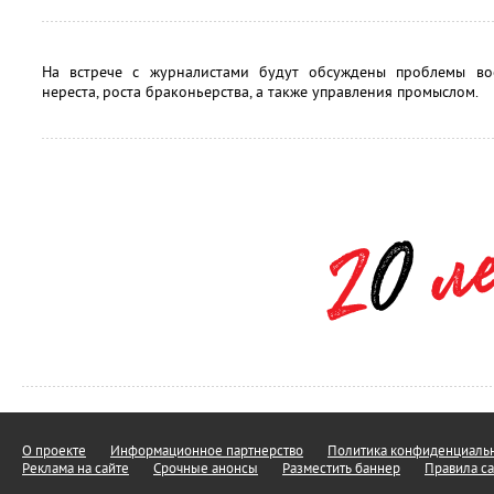
На встрече с журналистами будут обсуждены проблемы вос
нереста, роста браконьерства, а также управления промыслом.
О проекте
Информационное партнерство
Политика конфиденциальн
Реклама на сайте
Срочные анонсы
Разместить баннер
Правила са