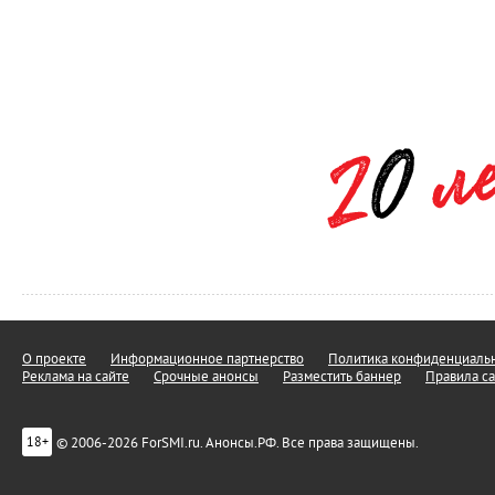
О проекте
Информационное партнерство
Политика конфиденциальн
Реклама на сайте
Срочные анонсы
Разместить баннер
Правила са
© 2006-2026 ForSMI.ru. Анонсы.РФ. Все права защищены.
18+