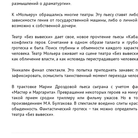
размышлений о драматургии».
К «Мольеру» обращались многие театры. Эту пьесу ставят либ
зависимости гения от государственной машины, либо о личной
возможно к собственной дочери.
Театр «Без вывески» дает свое, новое прочтение пьесы «Каб
конфликта героя. Сочетание в одном образе таланта и грубо
гротеска и быта. Поиск глубины и объемности каждого харак
человека. Театр Мольера оживает на сцене театра «Без вывеск
как обличение власти, а как исповедь перестрадавшего человека
Уникален финал спектакля. Это попытка приподнять занавес п
зафиксировать, осмыслить таинственный момент перехода челов
В трактовке Марии Дроздовой пьеса сыграна с учетом фан
«Мастер и Маргарита». Превращение некоторых героев на мину
такой прием сродни триллеру или фильму ужасов. Но в т
произведениям М.А. Булгакова. В спектакле воедино слиты крас
обыденность. Фантастический гротеск – так можно определить
театра «Без вывески».