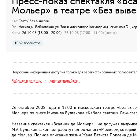
Пресс-показ спектакля «Вс
Мольер» в театре «Без выв
Кто:
Театр "Без вывески"
Где:
Москва, м. Войковская, ул. Зои и Александра Космодемьянских, дом 31, кор
Когда:
26.10.08 (18:00—20:00)
| 26.10.08 (17:00—19:00) (местн.)
1062 просмотра
Подробная информация доступна только для зарегистрированных пользовател
Войдите в систему
или
зарегистрируйтесь
26 октября 2008 года в 17.00 в московском театре «Без выве
Мольер» по пьесе Михаила Булгакова «Кабала святош». Режиссе
Название спектакля «Всадник де Мольер» - не досужая выдумка 
М.А. Булгаков закончил работу над романом «Мольер», который
де Мольер. Полное описание жизни Жана Батиста Поклена де 