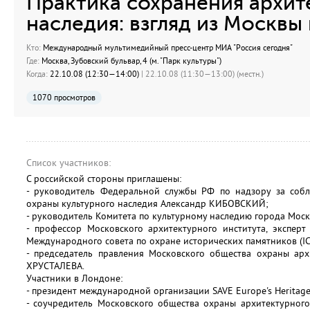
Практика сохранения архит
наследия: взгляд из Москвы
Кто:
Международный мультимедийный пресс-центр МИА "Россия сегодня"
Где:
Москва, Зубовский бульвар, 4 (м. "Парк культуры")
Когда:
22.10.08 (12:30—14:00)
| 22.10.08 (11:30—13:00) (местн.)
1070 просмотров
Список участников:
С российской стороны приглашены:
- руководитель Федеральной службы РФ по надзору за собл
охраны культурного наследия Александр КИБОВСКИЙ;
- руководитель Комитета по культурному наследию города Мос
- профессор Московского архитектурного института, экспер
Международного совета по охране исторических памятников (
- председатель правления Московского общества охраны арх
ХРУСТАЛЕВА.
Участники в Лондоне:
- президент международной организации SAVE Europe's Herita
- соучредитель Московского общества охраны архитектурного