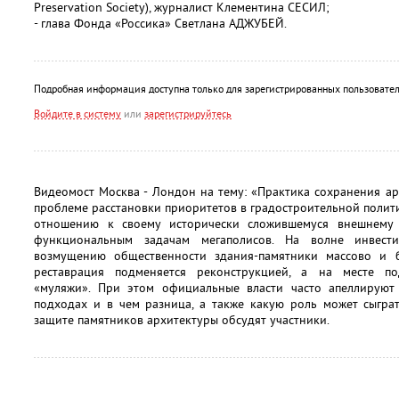
Preservation Society), журналист Клементина СЕСИЛ;
- глава Фонда «Россика» Светлана АДЖУБЕЙ.
Подробная информация доступна только для зарегистрированных пользовател
Войдите в систему
или
зарегистрируйтесь
Видеомост Москва - Лондон на тему: «Практика сохранения а
проблеме расстановки приоритетов в градостроительной полит
отношению к своему исторически сложившемуся внешнему 
функциональным задачам мегаполисов. На волне инвест
возмущению общественности здания-памятники массово и б
реставрация подменяется реконструкцией, а на месте п
«муляжи». При этом официальные власти часто апеллируют
подходах и в чем разница, а также какую роль может сыгра
защите памятников архитектуры обсудят участники.