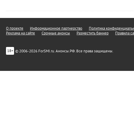
О проекте
Информационное партнерство
Политика конфиденциальн
Реклама на сайте
Срочные анонсы
Разместить баннер
Правила са
© 2006-2026 ForSMI.ru. Анонсы.РФ. Все права защищены.
18+