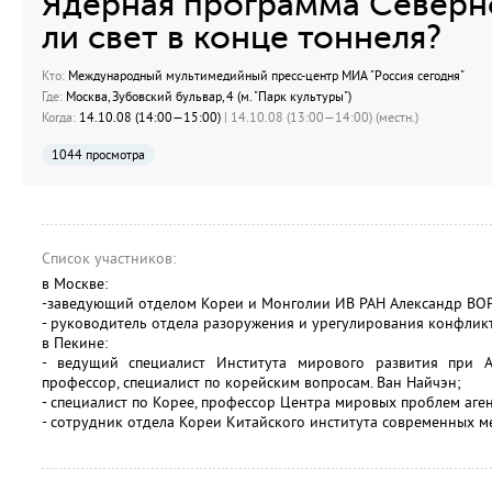
Ядерная программа Северно
ли свет в конце тоннеля?
Кто:
Международный мультимедийный пресс-центр МИА "Россия сегодня"
Где:
Москва, Зубовский бульвар, 4 (м. "Парк культуры")
Когда:
14.10.08 (14:00—15:00)
| 14.10.08 (13:00—14:00) (местн.)
1044 просмотра
Список участников:
в Москве:
-заведующий отделом Кореи и Монголии ИВ РАН Александр В
- руководитель отдела разоружения и урегулирования конфли
в Пекине:
- ведущий специалист Института мирового развития при А
профессор, специалист по корейским вопросам. Ван Найчэн;
- специалист по Корее, профессор Центра мировых проблем аген
- сотрудник отдела Кореи Китайского института современных 