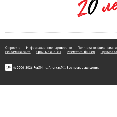
О проекте
Информационное партнерство
Политика конфиденциальн
Реклама на сайте
Срочные анонсы
Разместить баннер
Правила са
© 2006-2026 ForSMI.ru. Анонсы.РФ. Все права защищены.
18+