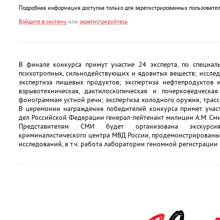
Подробная информация доступна только для зарегистрированных пользовател
Войдите в систему
или
зарегистрируйтесь
В финале конкурса примут участие 24 эксперта, по специаль
психотропных, сильнодействующих и ядовитых веществ; иссле
экспертиза пищевых продуктов; экспертиза нефтепродуктов и
взрывотехническая, дактилоскопическая и почерковедческа
фонограммам устной речи; экспертиза холодного оружия; трасс
В церемонии награждения победителей конкурса примет учас
дел Российской Федерации генерал-лейтенант милиции А.М. См
Представителям СМИ будет организована экскурси
криминалистического центра МВД России, продемонстрированы
исследований, в т.ч. работа лаборатории геномной регистрации