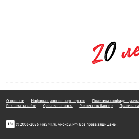
О проекте
Информационное партнерство
Политика конфиденциальн
Реклама на сайте
Срочные анонсы
Разместить баннер
Правила са
© 2006-2026 ForSMI.ru. Анонсы.РФ. Все права защищены.
18+