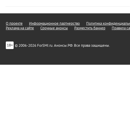
О проекте
Информационное партнерство
Политика конфиденциальн
Реклама на сайте
Срочные анонсы
Разместить баннер
Правила са
© 2006-2026 ForSMI.ru. Анонсы.РФ. Все права защищены.
18+