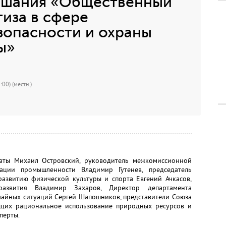
ушания «Общественный
тиза в сфере
опасности и охраны
ы»
00) (местн.)
латы Михаил Островский, руководитель межкомиссионной
ации промышленности Владимир Гутенев, председатель
развитию физической культуры и спорта Евгений Ачкасов,
развития Владимир Захаров, Директор департамента
чайных ситуаций Сергей Шапошников, представители Союза
ющих рациональное использование природных ресурсов и
перты.