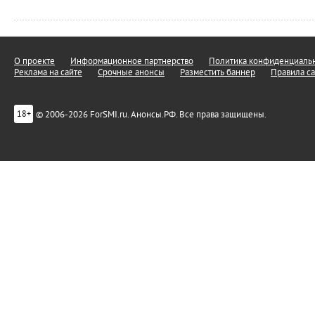
О проекте
Информационное партнерство
Политика конфиденциальн
Реклама на сайте
Срочные анонсы
Разместить баннер
Правила са
© 2006-2026 ForSMI.ru. Анонсы.РФ. Все права защищены.
18+