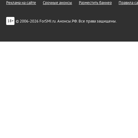
Реклама на сайте
Срочные анонсы
Разместить баннер
Правила са
© 2006-2026 ForSMI.ru. Анонсы.РФ. Все права защищены.
18+