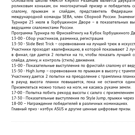
Основатель школы «ReKil» Кирилл Рязанцев является двукра
роликовым конькам, он многократный призер и победитель с
слалому, прыжкам и слайдам, представитель Федерации
международной команды SEBA, член Сборной России. Знаменит
Турнире 25 июля в Горбушкином Дворе – в показательных выс
ведущими слаломистами России.
Программа Турнира по Фрискейтингу на Кубок Горбушкиного Дв
13-00 - Сбор участников, разминка, регистрация
13-30 - Slide Best Trick – соревнования на лучший трюк в иску
Участники проходят квалификацию, в которой показывают 2 луч
в финал, где дается 2 попытки на то, чтобы показать лучший 
слайда, длину, и контроль (стиль) движения.
15-00 - Показательные выступления по фристайл слалому от вед
15-30 - High Jump – соревнования по прыжкам в высоту с трампл
Участнику дается 2 попытки на преодоление с трамплина планки
в раунд высота планки повышается, пока не останется один
Приземляться можно только на ноги, не касаясь руками земли.
17-00 - Попытка побить рекорд высоты с сальто с приземлением
17-30 - Показательные выступления по Style Jump, прыжки чере
18-00 – Награждение победителей в различных номинациях.
Главный приз - нэтбук ASUS и другие ценные цифровые призы.