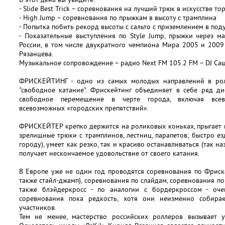
- Slide Best Trick – соревнования на лучший трюк в искусстве 
- High Jump – соревнования по прыжкам в высоту с трамплина
- Попытка побить рекорд высоты с сальто с приземлением в под
- Показательные выступления по Style Jump, прыжки через м
России, в том числе двукратного чемпиона Мира 2005 и 200
Рязанцева.
Музыкальное сопровождение – радио Next FM 105.2 FM – DJ Са
ФРИСКЕЙТИНГ - одно из самых молодых направлений в ролл
"свободное катание". Фрискейтинг объединяет в себе ряд ди
свободное перемещение в черте города, включая все
всевозможных «городских препятствий».
ФРИСКЕЙТЕР крепко держится на роликовых коньках, прыгает в 
зрелищные трюки с трамплинов, лестниц, парапетов; быстро езд
городу), умеет как резко, так и красиво останавливаться (так наз
получает нескончаемое удовольствие от своего катания.
В Европе уже не один год проводятся соревнования по Фрискей
также стайл-джамп), соревнования по слайдам, соревнования по 
также блэйдеркросс - по аналогии с бордеркроссом - оче
соревнования пока редкость, хотя они неизменно собира
участников.
Тем не менее, мастерство российских роллеров вызывает 