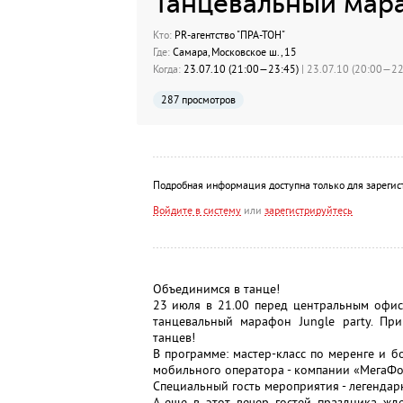
Танцевальный мара
Кто:
PR-агентство "ПРА-ТОН"
Где:
Самара, Московское ш., 15
Когда:
23.07.10 (21:00—23:45)
| 23.07.10 (20:00—22:
287 просмотров
Подробная информация доступна только для зарегис
Войдите в систему
или
зарегистрируйтесь
Объединимся в танце!
23 июля в 21.00 перед центральным офис
танцевальный марафон Jungle party. Пр
танцев!
В программе: мастер-класс по меренге и 
мобильного оператора - компании «МегаФо
Специальный гость мероприятия - легендар
А еще в этот вечер гостей праздника ж