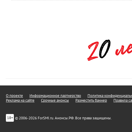
О проекте
Информационное партнерство
Политика конфиденциальн
Реклама на сайте
Срочные анонсы
Разместить баннер
Правила са
© 2006-2026 ForSMI.ru. Анонсы.РФ. Все права защищены.
18+