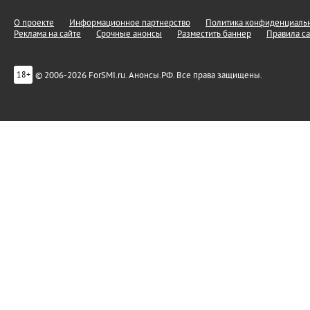
О проекте
Информационное партнерство
Политика конфиденциальн
Реклама на сайте
Срочные анонсы
Разместить баннер
Правила са
© 2006-2026 ForSMI.ru. Анонсы.РФ. Все права защищены.
18+