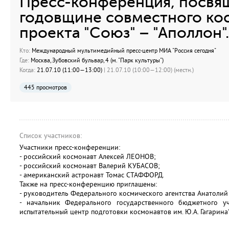
Пресс-конференция, посвя
годовщине совместного ко
проекта "Союз" – "Аполлон".
Кто:
Международный мультимедийный пресс-центр МИА "Россия сегодня"
Где:
Москва, Зубовский бульвар, 4 (м. "Парк культуры")
Когда:
21.07.10 (11:00—13:00)
| 21.07.10 (10:00—12:00) (местн.)
445 просмотров
Список участников:
Участники пресс-конференции:
- российский космонавт Алексей ЛЕОНОВ;
- российский космонавт Валерий КУБАСОВ;
- американский астронавт Томас СТАФФОРД.
Также на пресс-конференцию приглашены:
- руководитель Федерального космического агентства Анатол
- начальник Федерального государственного бюджетного уч
испытательный центр подготовки космонавтов им. Ю.А. Гагарин