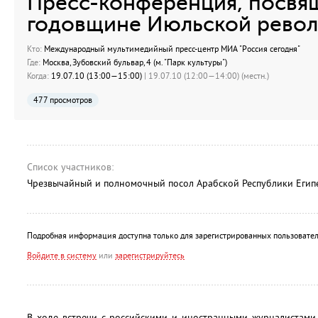
Пресс-конференция, посвя
годовщине Июльской револ
Кто:
Международный мультимедийный пресс-центр МИА "Россия сегодня"
Где:
Москва, Зубовский бульвар, 4 (м. "Парк культуры")
Когда:
19.07.10 (13:00—15:00)
| 19.07.10 (12:00—14:00) (местн.)
477 просмотров
Список участников:
Чрезвычайный и полномочный посол Арабской Республики Егип
Подробная информация доступна только для зарегистрированных пользовател
Войдите в систему
или
зарегистрируйтесь
В ходе встречи с российскими и иностранными журналистами 