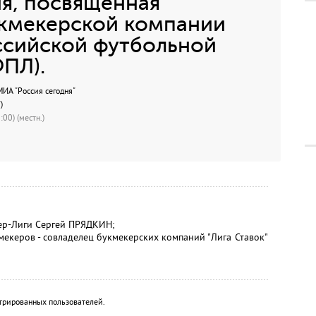
я, посвященная
укмекерской компании
оссийской футбольной
ПЛ).
А "Россия сегодня"
)
00) (местн.)
ер-Лиги Сергей ПРЯДКИН;
екеров - совладелец букмекерских компаний "Лига Ставок"
трированных пользователей.