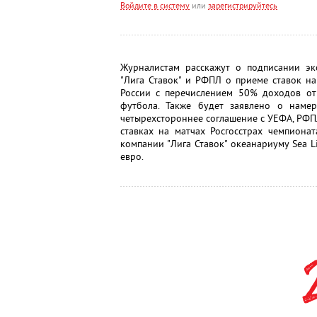
Войдите в систему
или
зарегистрируйтесь
Журналистам расскажут о подписании эк
"Лига Ставок" и РФПЛ о приеме ставок на
России с перечислением 50% доходов от 
футбола. Также будет заявлено о намер
четырехстороннее соглашение с УЕФА, РФ
ставках на матчах Росгосстрах чемпиона
компании "Лига Ставок" океанариуму Sea L
евро.