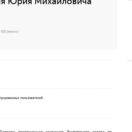
я Юрия Михайловича
00) (местн.)
трированных пользователей.
ужкова, посвященная созданию Экспертного совета по