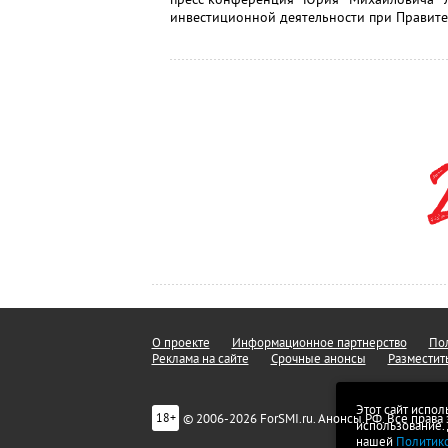
инвестиционной деятельности при Правите
О проекте
Информационное партнерство
Пол
Реклама на сайте
Срочные анонсы
Разместит
Этот сайт испол
© 2006-2026 ForSMI.ru. Анонсы.РФ. Все прав
18+
использование.
нашей
Политик