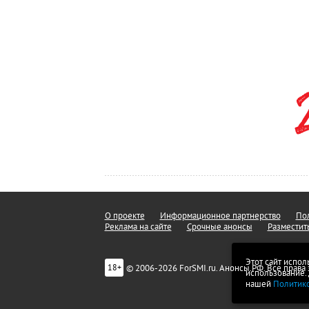
О проекте
Информационное партнерство
Пол
Реклама на сайте
Срочные анонсы
Разместит
Этот сайт испол
© 2006-2026 ForSMI.ru. Анонсы.РФ. Все прав
18+
использование.
нашей
Политик