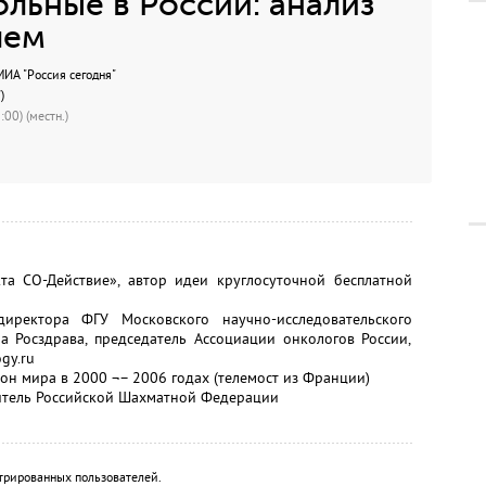
льные в России: анализ
лем
А "Россия сегодня"
)
00) (местн.)
а СО-Действие», автор идеи круглосуточной бесплатной
иректора ФГУ Московского научно-исследовательского
на Росздрава, председатель Ассоциации онкологов России,
gy.ru
он мира в 2000 ¬– 2006 годах (телемост из Франции)
витель Российской Шахматной Федерации
трированных пользователей.