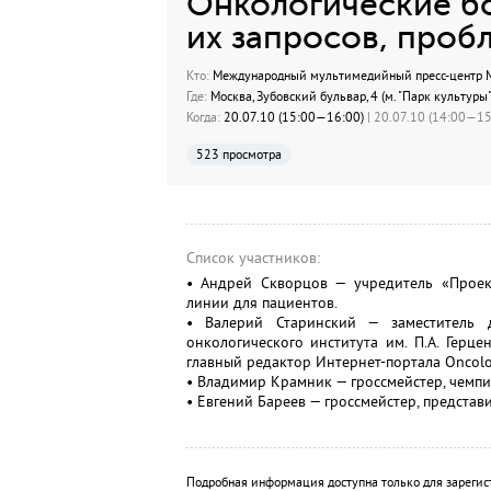
Онкологические бо
их запросов, проб
Кто:
Международный мультимедийный пресс-центр МИ
Где:
Москва, Зубовский бульвар, 4 (м. "Парк культуры"
Когда:
20.07.10 (15:00—16:00)
| 20.07.10 (14:00—15:
523 просмотра
Список участников:
• Андрей Скворцов — учредитель «Проект
линии для пациентов.
• Валерий Старинский — заместитель д
онкологического института им. П.А. Герце
главный редактор Интернет-портала Oncolo
• Владимир Крамник — гроссмейстер, чемпи
• Евгений Бареев — гроссмейстер, предста
Подробная информация доступна только для зарегис