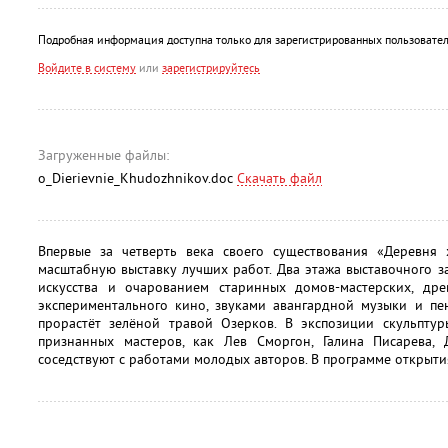
Подробная информация доступна только для зарегистрированных пользовател
Войдите в систему
или
зарегистрируйтесь
Загруженные файлы:
o_Dierievnie_Khudozhnikov.doc
Скачать файл
Впервые за четверть века своего существования «Деревня
масштабную выставку лучших работ. Два этажа выставочного 
искусства и очарованием старинных домов-мастерских, др
экспериментального кино, звуками авангардной музыки и п
прорастёт зелёной травой Озерков. В экспозиции скульптур
признанных мастеров, как Лев Сморгон, Галина Писарева,
соседствуют с работами молодых авторов. В программе открыт