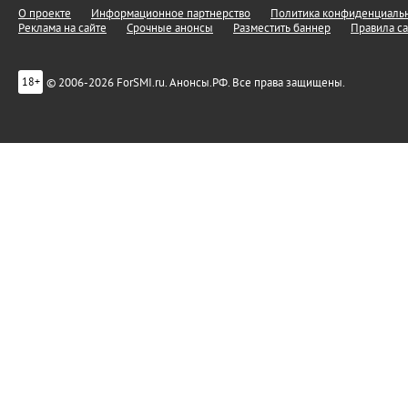
О проекте
Информационное партнерство
Политика конфиденциальн
Реклама на сайте
Срочные анонсы
Разместить баннер
Правила са
© 2006-2026 ForSMI.ru. Анонсы.РФ. Все права защищены.
18+