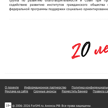
группа по развитию благотворительности и Совет при П
содействию развитию институтов гражданского общества
федеральной программы поддержки социально ориентированны
О проекте
Информационное партнерство
Политика конфиденциальн
Реклама на сайте
Срочные анонсы
Разместить баннер
Правила са
© 2006-2026 ForSMI.ru. Анонсы.РФ. Все права защищены.
18+