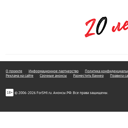
О проекте
Информационное партнерство
Политика конфиденциальн
Реклама на сайте
Срочные анонсы
Разместить баннер
Правила са
© 2006-2026 ForSMI.ru. Анонсы.РФ. Все права защищены.
18+