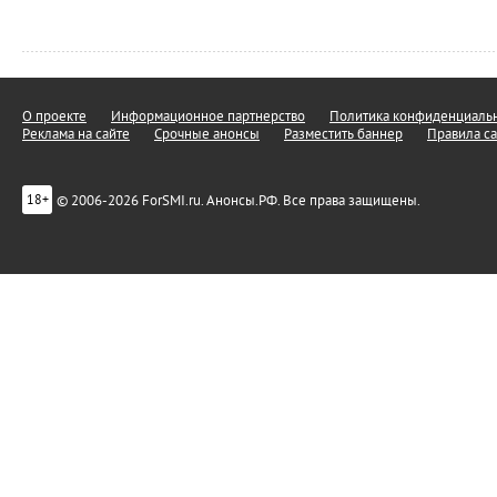
О проекте
Информационное партнерство
Политика конфиденциальн
Реклама на сайте
Срочные анонсы
Разместить баннер
Правила са
© 2006-2026 ForSMI.ru. Анонсы.РФ. Все права защищены.
18+