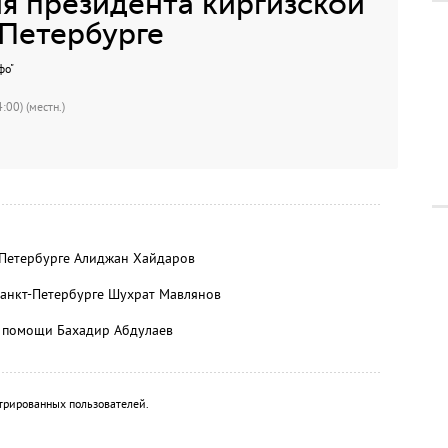
я президента киргизской
Петербурге
фо"
:00) (местн.)
-Петербурге Алиджан Хайдаров
Санкт-Петербурге Шухрат Мавлянов
й помощи Бахадир Абдулаев
трированных пользователей.