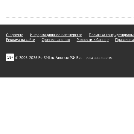
О проекте
Информационное партнерство
Политика конфиденциальн
Реклама на сайте
Срочные анонсы
Разместить баннер
Правила са
© 2006-2026 ForSMI.ru. Анонсы.РФ. Все права защищены.
18+