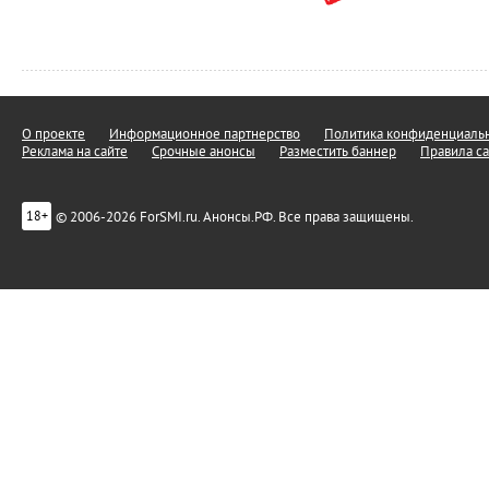
О проекте
Информационное партнерство
Политика конфиденциальн
Реклама на сайте
Срочные анонсы
Разместить баннер
Правила са
© 2006-2026 ForSMI.ru. Анонсы.РФ. Все права защищены.
18+