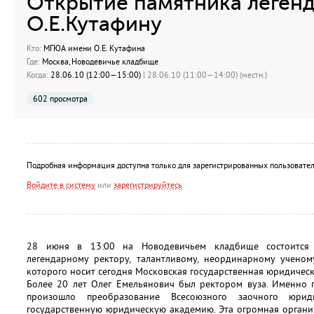
Открытие памятника леген
О.Е.Кутафину
Кто:
МГЮА имени О.Е. Кутафина
Где:
Москва, Новодевичье кладбище
Когда:
28.06.10 (12:00—15:00)
| 28.06.10 (11:00—14:00) (местн.)
602 просмотра
Подробная информация доступна только для зарегистрированных пользовател
Войдите в систему
или
зарегистрируйтесь
28 июня в 13:00 на Новодевичьем кладбище состоится 
легендарному ректору, талантливому, неординарному ученом
которого носит сегодня Московская государственная юридическ
Более 20 лет Олег Емельянович был ректором вуза. Именно 
произошло преобразование Всесоюзного заочного юрид
государственную юридическую академию. Эта огромная органи