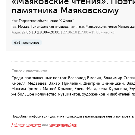
«Маяковские чтения». Поэт
памятника Маяковскому
Кто:
Творческое объединение "К-Фронт"
Где:
Москва, Триумфальная площадь, памятник Маяковскому, метро Маяковска
Когда:
27.06.10 (18:00—20:00)
| 27.06.10 (17:00—19:00) (местн.)
656 просмотров
Список участников:
Среди приглашенных поэтов: Всеволод Емелин, Владимир Степан
Кирилл Медведев, Захар Прилепин, Дмитрий Зимницкий, Влад
Максим Громов, Матвей Крылов, Елена-Магдалена Курапина, Эд
же большое количество музыкантов, художников и любителей п
Подробная информация доступна только для зарегистрированных пользовател
Войдите в систему
или
зарегистрируйтесь