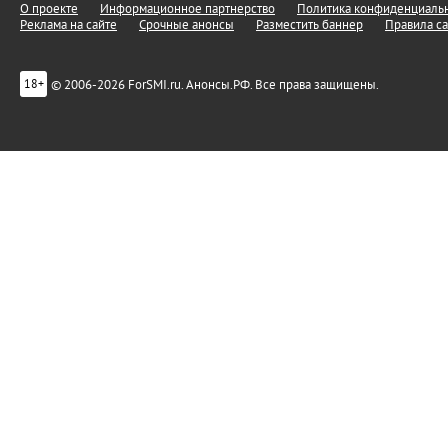
О проекте
Информационное партнерство
Политика конфиденциальн
Реклама на сайте
Срочные анонсы
Разместить баннер
Правила са
© 2006-2026 ForSMI.ru. Анонсы.РФ. Все права защищены.
18+