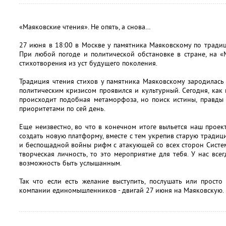
«Маяковские чтения». Не опять, а снова…
27 июня в 18:00 в Москве у памятника Маяковскому по тради
При любой погоде и политической обстановке в стране, на «
стихотворения из уст будущего поколения.
Традиция чтения стихов у памятника Маяковскому зародилась в
политическим кризисом проявился и культурный. Сегодня, как 
происходит подобная метаморфоза, но поиск истины, правды
приоритетами по сей день.
Еще неизвестно, во что в конечном итоге выльется наш проект
создать новую платформу, вместе с тем укрепив старую традиц
и беспощадной войны рифм с атакующей со всех сторон Системо
творческая личность, то это мероприятие для тебя. У нас всег
возможность быть услышанным.
Так что если есть желание выступить, послушать или просто
компании единомышленников - двигай 27 июня на Маяковскую.