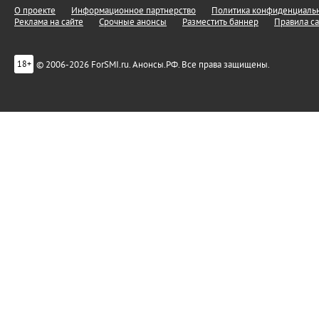
О проекте
Информационное партнерство
Политика конфиденциальн
Реклама на сайте
Срочные анонсы
Разместить баннер
Правила са
© 2006-2026 ForSMI.ru. Анонсы.РФ. Все права защищены.
18+