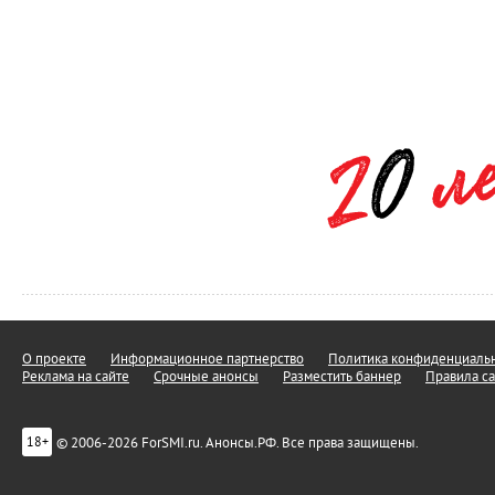
О проекте
Информационное партнерство
Политика конфиденциальн
Реклама на сайте
Срочные анонсы
Разместить баннер
Правила са
© 2006-2026 ForSMI.ru. Анонсы.РФ. Все права защищены.
18+